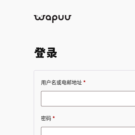
跳
至
内
容
登录
必
用户名或电邮地址
*
填
必
密码
*
填