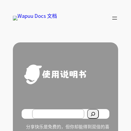
跳
至
内
容
使用说明书
S
e
分享快乐是免费的，但你却能得到双倍的喜
a