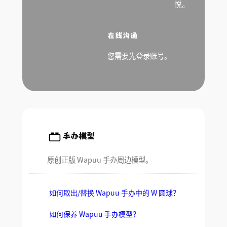
悦。
r
c
h
在线沟通
您需要先登录账号。
手办模型
原创正版 Wapuu 手办周边模型。
如何取出/替换 Wapuu 手办中的 W 圆球？
如何保养 Wapuu 手办模型？