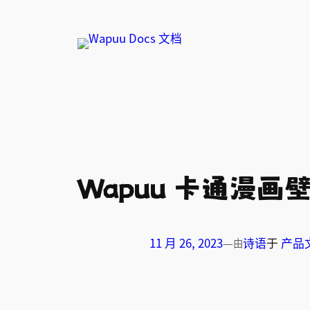
跳
至
内
容
Wapuu 卡通漫
11 月 26, 2023
—
诗语
于
产品
由