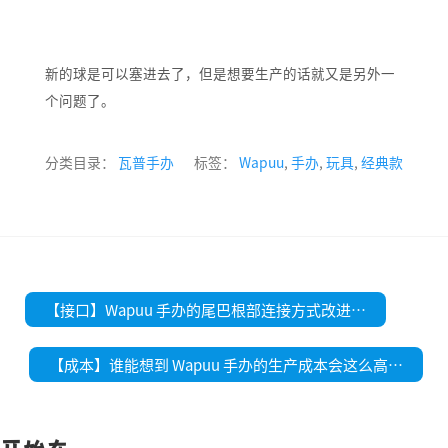
新的球是可以塞进去了，但是想要生产的话就又是另外一
个问题了。
分类目录：
瓦普手办
标签：
Wapuu
,
手办
,
玩具
,
经典款
文
【接口】Wapuu 手办的尾巴根部连接方式改进…
章
导
航
【成本】谁能想到 Wapuu 手办的生产成本会这么高…