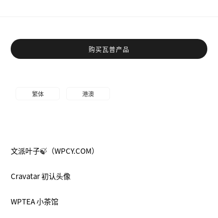
购买瓦普产品
繁体
港澳
文派叶子🍃（WPCY.COM）
Cravatar 初认头像
WPTEA 小茶馆