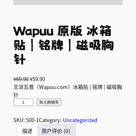
Wapuu 原版 冰箱
贴 | 铭牌 | 磁吸胸
针
原
当
¥
69.90
¥
59.90
价
前
文派瓦普（Wapuu.com）冰箱贴 | 铭牌 | 磁吸胸
为
价
针
W
：
格
加入购物车
a
¥
为
p
6
：
SKU:
500-1
Category:
Uncategorized
u
9
¥
描述
用户评价 (0)
u
.
5