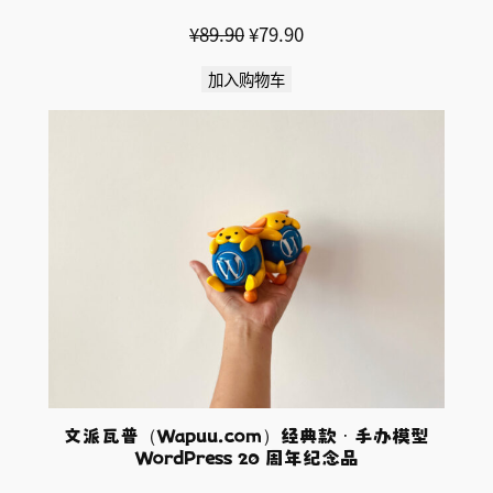
原
当
¥
89.90
¥
79.90
价
前
加入购物车
为：
价
¥89.90。
格
为：
¥79.90。
文派瓦普（Wapuu.com）经典款 · 手办模型
WordPress 20 周年纪念品