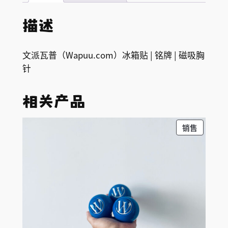
原
9
9
版
0
.
描述
冰
。
9
箱
0
文派瓦普（Wapuu.com）冰箱贴 | 铭牌 | 磁吸胸
贴
。
针
|
铭
相关产品
牌
|
促
销售
磁
销
吸
产
胸
品
针
数
量