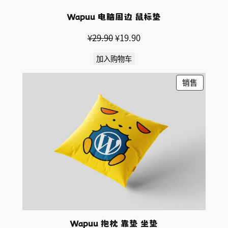
Wapuu 电脑周边 鼠标垫
原
当
¥
29.90
¥
19.90
价
前
加入购物车
为：
价
¥29.90。
格
促
销售
为：
销
¥19.90。
产
品
Wapuu 抱枕 靠垫 坐垫