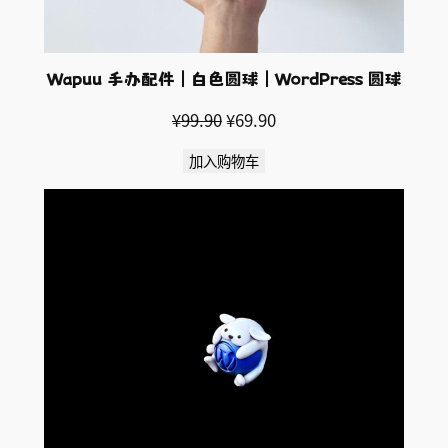
Wapuu 手办配件 | 白色圆球 | WordPress 圆球
原
当
¥
99.90
¥
69.90
价
前
加入购物车
为：
价
¥99.90。
格
为：
¥69.90。