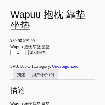
Wapuu 抱枕 靠垫
坐垫
原
当
¥
89.90
¥
79.90
价
前
Wapuu 抱枕 靠垫 坐垫
W
为
价
加入购物车
a
：
格
p
¥
为
SKU:
500-1-1
Category:
Uncategorized
u
8
：
描述
用户评价 (0)
u
9
¥
抱
.
7
枕
9
9
描述
靠
0
.
垫
。
9
Wapuu 抱枕 靠垫 坐垫