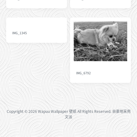
IMG_1345
IMG_6792
Copyright
© 2026
Wapuu Wallpaper 壁纸
All Rights Reserved. 自豪地采用
文派