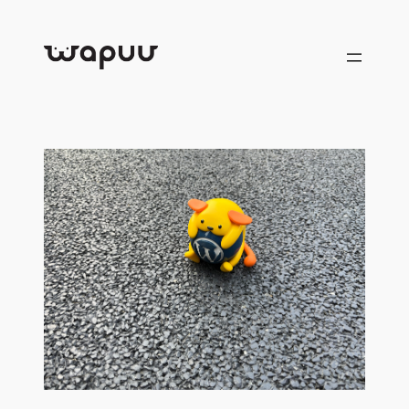
跳
至
内
容