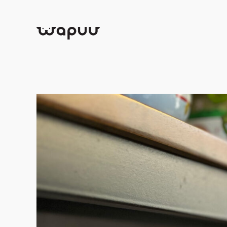
跳
至
内
容