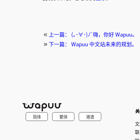
上一篇：
(｡･∀･)ﾉﾞ嗨，你好 Wapuu。
下一篇：
Wapuu 中文站未来的规划。
简体
繁体
港澳
文
联
W