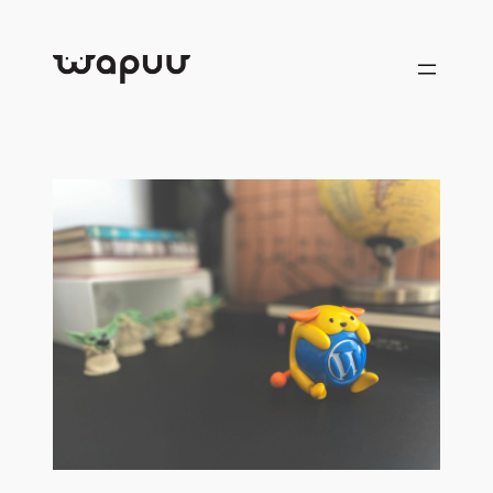
跳
至
内
容