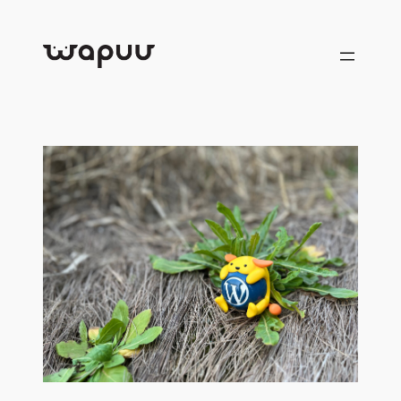
跳
至
内
容