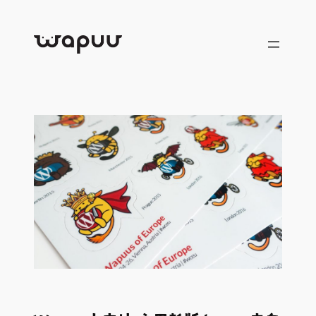
跳
至
内
容