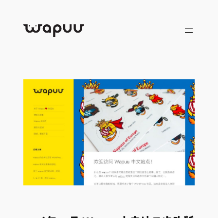
跳
至
内
容