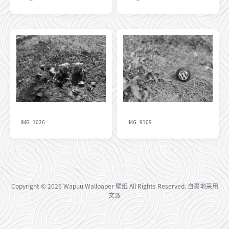
IMG_1026
IMG_9109
Copyright
© 2026
Wapuu Wallpaper 壁纸
All Rights Reserved. 自豪地采用
文派