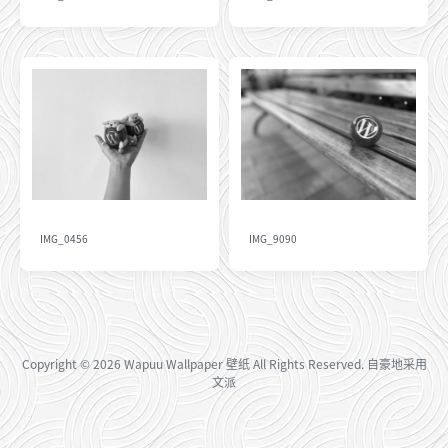
IMG_0456
IMG_9090
Copyright
© 2026
Wapuu Wallpaper 壁纸
All Rights Reserved. 自豪地采用
文派