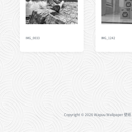
期
IMG_0033
IMG_1242
Copyright
© 2026
Wapuu Wallpaper 壁纸