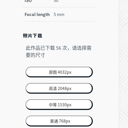
ISO
50
Focal length
5 mm
照片下载
此作品已下载
次，请选择需
56
要的尺寸
原图 4032px
高清 2048px
中等 1530px
普通 768px