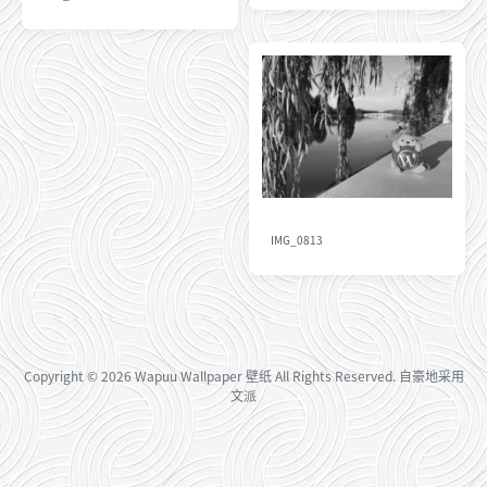
IMG_0813
Copyright
© 2026
Wapuu Wallpaper 壁纸
All Rights Reserved. 自豪地采用
文派