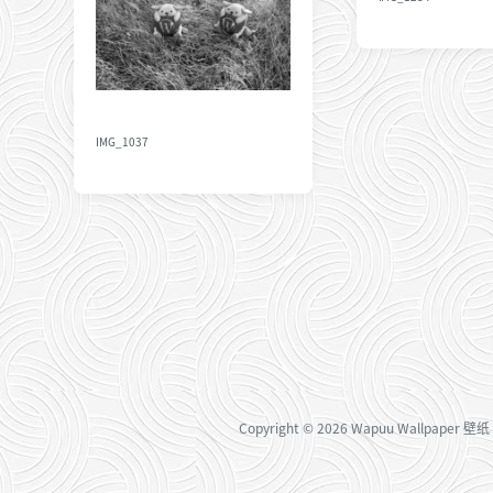
期
IMG_1037
Copyright
© 2026
Wapuu Wallpaper 壁纸