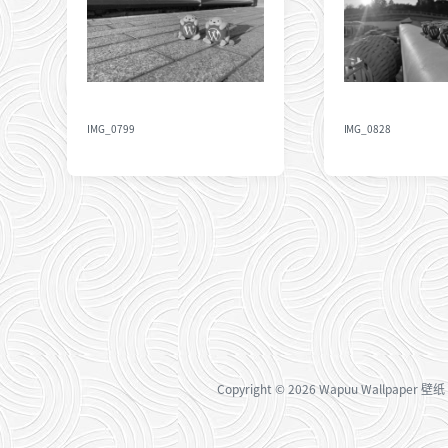
期
IMG_0799
IMG_0828
Copyright
© 2026
Wapuu Wallpaper 壁纸