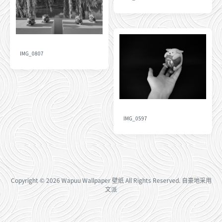
IMG_0807
IMG_0597
Copyright
© 2026
Wapuu Wallpaper 壁纸
All Rights Reserved. 自豪地采用
文派