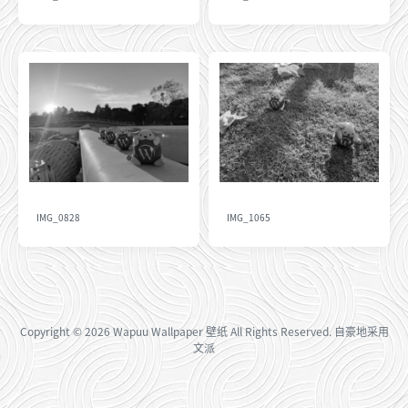
IMG_0828
IMG_1065
Copyright
© 2026
Wapuu Wallpaper 壁纸
All Rights Reserved. 自豪地采用
文派