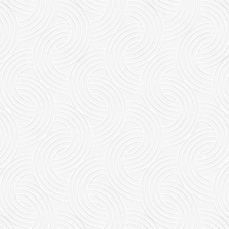
此作品已下载
147
次，请选择需要的尺寸
原图 4032px
高清 2048px
中等 1530px
普通 768px
描述
Wapuu.com 壁纸为原创及特约拍摄，可自由使用无任何版权问
题：