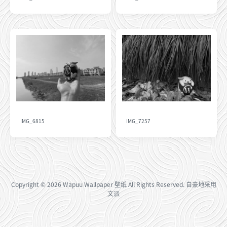
IMG_6815
IMG_7257
Copyright
© 2026
Wapuu Wallpaper 壁纸
All Rights Reserved. 自豪地采用
文派