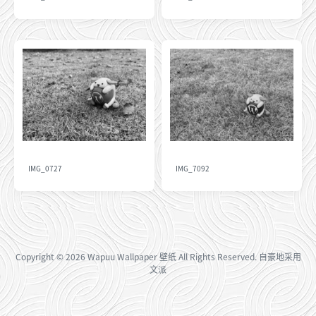
IMG_0727
IMG_7092
Copyright
© 2026
Wapuu Wallpaper 壁纸
All Rights Reserved. 自豪地采用
文派